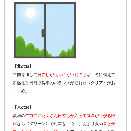
【北の窓】
年間を通して
日差しが入りにくい北の窓
は、冬に備えて
断熱性と日射取得率のバランスが取れた
〈クリア〉
がお
すすめ。
【東の窓】
夏場の
午前中にたくさん日差しが入って気温が上がる部
屋
なら
〈グリーン〉
で対策を。逆に、あまり夏の
暑さが