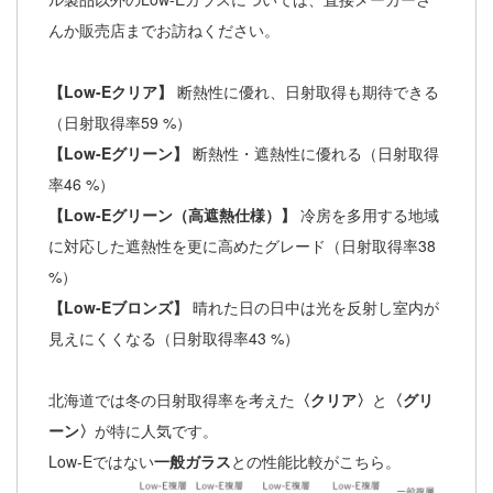
んか販売店までお訪ねください。
【Low-Eクリア】
断熱性に優れ、日射取得も期待できる
（日射取得率59 %）
【Low-Eグリーン】
断熱性・遮熱性に優れる（日射取得
率46 %）
【Low-Eグリーン（高遮熱仕様）】
冷房を多用する地域
に対応した遮熱性を更に高めたグレード（日射取得率38
%）
【Low-Eブロンズ】
晴れた日の日中は光を反射し室内が
見えにくくなる（日射取得率43 %）
北海道では冬の日射取得率を考えた
〈クリア〉
と
〈グリ
ーン〉
が特に人気です。
Low-Eではない
一般ガラス
との性能比較がこちら。