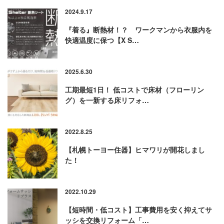
2024.9.17
『着る』断熱材！？ ワークマンから衣服内を
快適温度に保つ【X S…
2025.6.30
工期最短1日！ 低コストで床材（フローリン
グ）を一新する床リフォ…
2022.8.25
【札幌トーヨー住器】ヒマワリが開花しまし
た！
2022.10.29
【短時間・低コスト】工事費用を安く抑えてサ
ッシを交換リフォーム「…