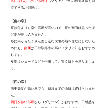
気にならないのであれば
〈クリア〉
で冬の日射取得も期
待できるお部屋に。
【南の窓】
夏は冬よりも南中高度が高いので、夏の南面は思ったほ
ど陽が差し込みません。
冬に南からたくさん差し込む太陽の熱を無駄にしないた
めにも、
南面
は日射取得率の高い
〈クリア〉
をおすすめ
します。
夏場はシェードなどを併用して、賢く日射を遮りましょ
う。
【西の窓】
南中高度が高い夏でも、日没までの西日は避けられませ
ん。
西日が強い部屋
なら
〈グリーン〉
がおすすめ。日射熱を