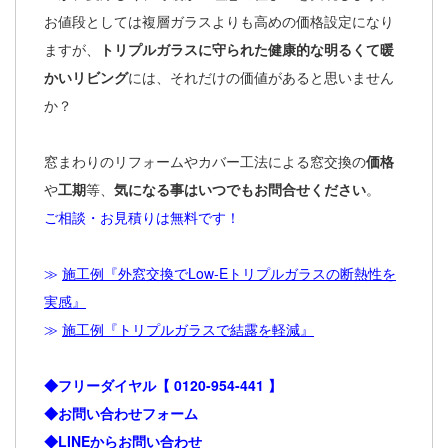
お値段としては複層ガラスよりも高めの価格設定になり
ますが、
トリプルガラスに守られた健康的な明るくて暖
かいリビング
には、それだけの価値があると思いません
か？
窓まわりのリフォームや
カバー工法
による窓交換の
価格
や
工期
等、
気になる事はいつでもお問合せください
。
ご相談・お見積りは無料です！
≫
施工例『外窓交換でLow-Eトリプルガラスの断熱性を
実感』
≫
施工例『トリプルガラスで結露を軽減』
◆フリーダイヤル【
0120-954-441
】
◆お問い合わせフォーム
◆LINEからお問い合わせ