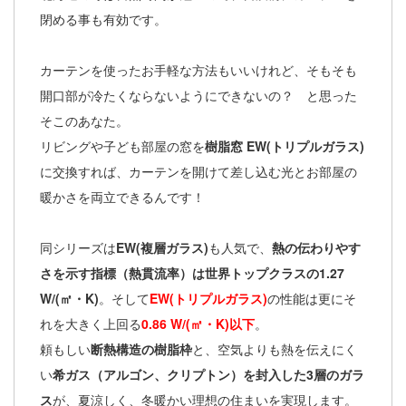
閉める事も有効です。
カーテンを使ったお手軽な方法もいいけれど、そもそも
開口部が冷たくならないようにできないの？ と思った
そこのあなた。
リビングや子ども部屋の窓を
樹脂窓 EW(トリプルガラス)
に交換すれば、カーテンを開けて差し込む光とお部屋の
暖かさを両立できるんです！
同シリーズは
EW(複層ガラス)
も人気で、
熱の伝わりやす
さを示す指標（熱貫流率）は世界トップクラスの1.27
W/(㎡・K)
。そして
EW(トリプルガラス)
の性能は更にそ
れを大きく上回る
0.86 W/(㎡・K)以下
。
頼もしい
断熱構造の樹脂枠
と、空気よりも熱を伝えにく
い
希ガス（アルゴン、クリプトン）を封入した3層のガラ
ス
が、夏涼しく、冬暖かい理想の住まいを実現します。