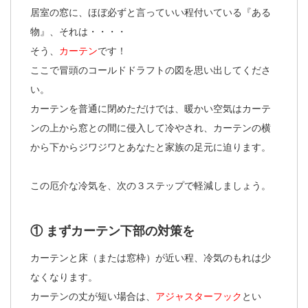
居室の窓に、ほぼ必ずと言っていい程付いている『ある
物』、それは・・・・
そう、
カーテン
です！
ここで冒頭のコールドドラフトの図を思い出してくださ
い。
カーテンを普通に閉めただけでは、暖かい空気はカーテ
ンの上から窓との間に侵入して冷やされ、カーテンの横
から下からジワジワとあなたと家族の足元に迫ります。
この厄介な冷気を、次の３ステップで軽減しましょう。
① まずカーテン下部の対策を
カーテンと床（または窓枠）が近い程、冷気のもれは少
なくなります。
カーテンの丈が短い場合は、
アジャスターフック
とい