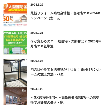
2024.3.29
最新リフォーム補助金情報・住宅省エネ2024キ
ャンペーン（窓・玄…
2025.2.21
何が変わるの？ 一般住宅への影響は？ 2025年4
月省エネ基準適…
2026.6.26
雨の日や冬でも洗濯物が干せる！ 後付けサンル
ームの施工方法・パタ…
2024.5.23
～GX志向型住宅へ～高断熱樹脂窓EWへの窓交
換でお部屋の暑さ・寒…