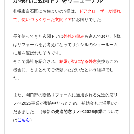
札幌市白石区にお住まいのN様は、
ドアクローザーが壊れ
て、使いづらくなった玄関ドア
にお困りでした。
長年使ってきた玄関ドアは
外観の傷み
も進んでおり、N様
はリフォームをお考えになってリクシルのショールーム
に足を運ばれたそうです。
そこで弊社を紹介され、
結露が気になる外窓
交換もこの
機会に、とまとめてご依頼いただいたという経緯でし
た。
また、開口部の断熱リフォームに適用される先進的窓リ
ノベ2025事業が実施中だったため、補助金もご活用いた
だきました。（最新の
先進的窓リノベ2026事業
について
は
こちら
）