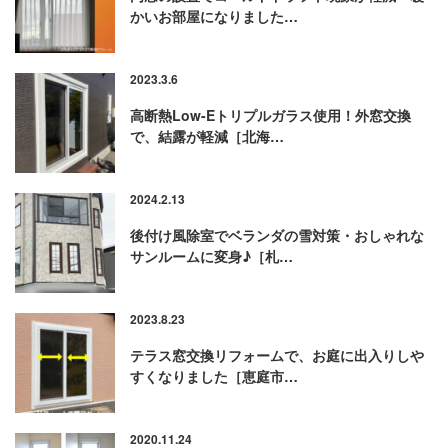
かいお部屋になりました…
2023.3.6
高断熱Low-Eトリプルガラス使用！外窓交換
で、結露が軽減［北海…
2024.2.13
後付け風除室でベランダの雪対策・おしゃれな
サンルームに変身♪［札…
2023.8.23
テラス窓交換リフォームで、お庭に出入りしや
すくなりました［恵庭市…
2020.11.24