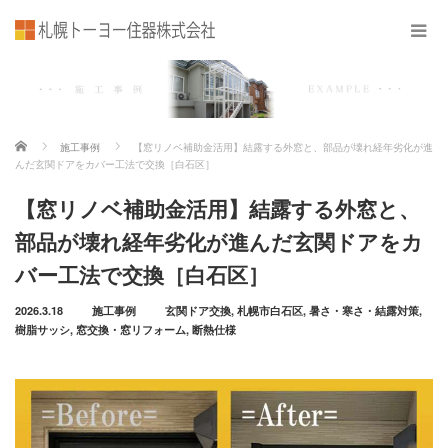
ホーム
施工事例
【窓リノベ補助金活用】結露する外窓と、部品が壊れ経年劣化が進
んだ玄関ドアをカバー工法で交換［白石区］
【窓リノベ補助金活用】結露する外窓と、
部品が壊れ経年劣化が進んだ玄関ドアをカ
バー工法で交換［白石区］
2026.3.18
施工事例
玄関ドア交換
,
札幌市白石区
,
暑さ・寒さ・結露対策
,
樹脂サッシ
,
窓交換・窓リフォーム
,
断熱仕様