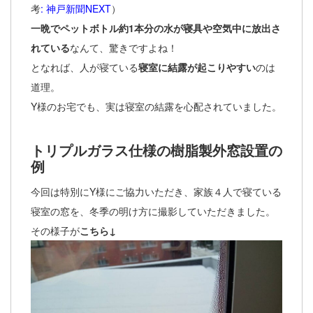
考
:
神戸新聞NEXT
）
一晩でペットボトル約1本分の水が寝具や空気中に放出さ
れている
なんて、驚きですよね！
となれば、人が寝ている
寝室に結露が起こりやすい
のは
道理。
Y様のお宅でも、実は寝室の結露を心配されていました。
トリプルガラス仕様の樹脂製外窓設置の
例
今回は特別にY様にご協力いただき、家族４人で寝ている
寝室の窓を、冬季の明け方に撮影していただきました。
その様子が
こちら↓