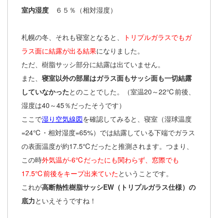
室内湿度
６５％（相対湿度）
札幌の冬、それも寝室となると、
トリプルガラスでもガ
ラス面に結露が出る結果
になりました。
ただ、樹脂サッシ部分に結露は出ていません。
また、
寝室以外の部屋はガラス面もサッシ面も一切結露
していなかった
とのことでした。（室温20～22℃前後、
湿度は40～45％だったそうです）
ここで
湿り空気線図
を確認してみると、寝室（湿球温度
=24℃・相対湿度=65%）では結露している下端でガラス
の表面温度が約17.5℃だったと推測されます。つまり、
この時
外気温が-6℃だったにも関わらず、窓際でも
17.5℃前後をキープ出来ていた
ということです。
これが
高断熱性樹脂サッシEW（トリプルガラス仕様）の
底力
といえそうですね！