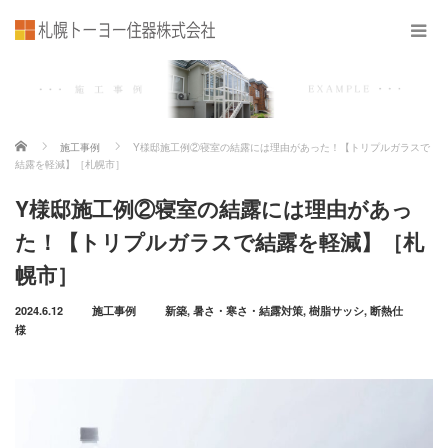
ホーム
施工事例
Y様邸施工例②寝室の結露には理由があった！【トリプルガラスで
結露を軽減】［札幌市］
Y様邸施工例②寝室の結露には理由があっ
た！【トリプルガラスで結露を軽減】［札
幌市］
2024.6.12
施工事例
新築
,
暑さ・寒さ・結露対策
,
樹脂サッシ
,
断熱仕
様