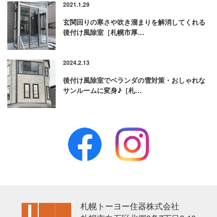
2021.1.29
玄関回りの寒さや吹き溜まりを解消してくれる
後付け風除室［札幌市厚…
2024.2.13
後付け風除室でベランダの雪対策・おしゃれな
サンルームに変身♪［札…
Facebook
Instagram
札幌トーヨー住器株式会社
【公式】札幌トーヨー住器株式会社|sapporo-tyj.co