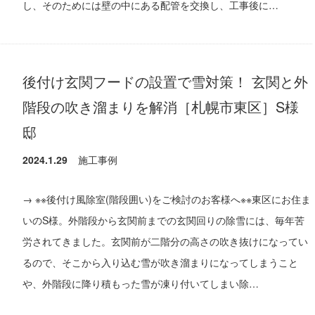
し、そのためには壁の中にある配管を交換し、工事後に…
後付け玄関フードの設置で雪対策！ 玄関と外
階段の吹き溜まりを解消［札幌市東区］S様
邸
2024.1.29
施工事例
→ ※※後付け風除室(階段囲い)をご検討のお客様へ※※東区にお住ま
いのS様。外階段から玄関前までの玄関回りの除雪には、毎年苦
労されてきました。玄関前が二階分の高さの吹き抜けになってい
るので、そこから入り込む雪が吹き溜まりになってしまうこと
や、外階段に降り積もった雪が凍り付いてしまい除…