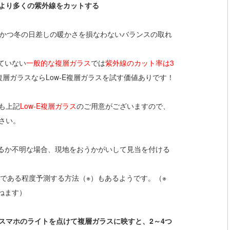
より多くの紫外線をカットする
かつ冬の日差しの暖かさを損なわないバランスの取れ
ていない
一般的な複層ガラス
では
紫外線のカット率は3
層ガラスならLow-E複層ガラスを試す価値ありです！
も上記
Low-E複層ガラス
のご用意がございますので、
さい。
あるか不明な場合、現地をおうかがいして見当を付ける
自身である程度予測する方法（※）もあるようです。（※
ねます）
スマホのライトを点けて複層ガラスに映すと、2～4つ