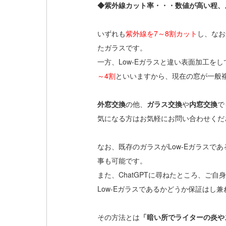
◆紫外線カット率・・・数値が高い程、
いずれも
紫外線を7～8割カット
し、なお
たガラスです。
一方、Low-Eガラスと違い表面加工をし
～4割
といいますから、現在の窓が一般複
外窓交換
の他、
ガラス交換
や
内窓交換
で
気になる方はお気軽にお問い合わせくだ
なお、既存のガラスがLow-Eガラスで
事も可能です。
また、ChatGPTに尋ねたところ、ご
Low-Eガラスであるかどうか保証はし兼
その方法とは
「暗い所でライターの炎や