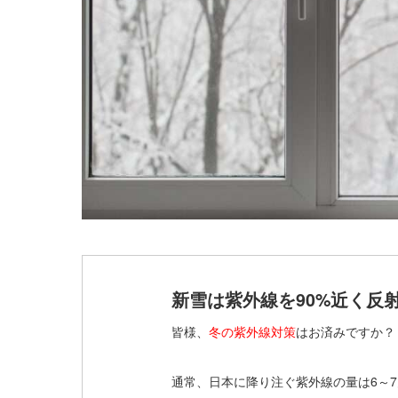
新雪は紫外線を90%近く反
皆様、
冬の紫外線対策
はお済みですか？
通常、日本に降り注ぐ紫外線の量は6～