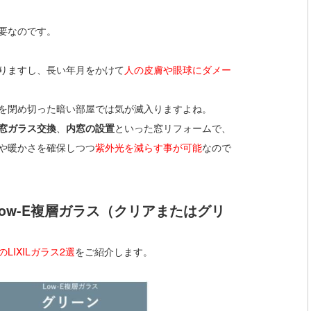
要なのです。
りますし、長い年月をかけて
人の皮膚や眼球にダメー
を閉め切った暗い部屋では気が滅入りますよね。
窓ガラス交換
、
内窓の設置
といった窓リフォームで、
や暖かさを確保しつつ
紫外光を減らす事が可能
なので
ow-E複層ガラス（クリアまたはグリ
IXILガラス2選
をご紹介します。