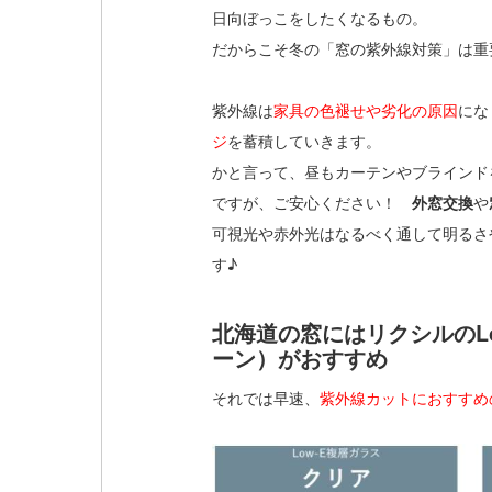
日向ぼっこをしたくなるもの。
だからこそ冬の「窓の紫外線対策」は重
紫外線は
家具の色褪せや劣化の原因
にな
ジ
を蓄積していきます。
かと言って、昼もカーテンやブラインド
ですが、ご安心ください！
外窓交換
や
可視光や赤外光はなるべく通して明るさ
す♪
北海道の窓にはリクシルのL
ーン）がおすすめ
それでは早速、
紫外線カットにおすすめのL